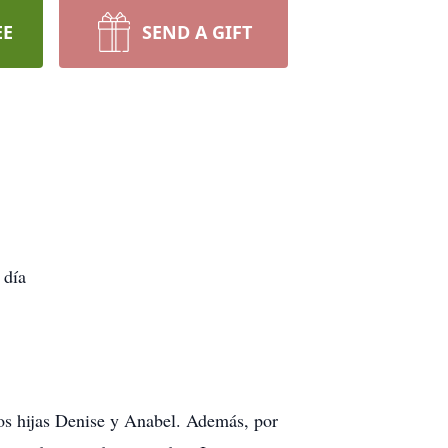
EE
SEND A GIFT
 día
dos hijas Denise y Anabel. Además, por