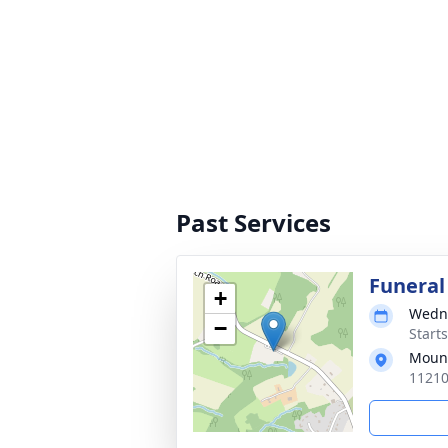
Past Services
Funeral
+
Wedne
−
Start
Mount
11210