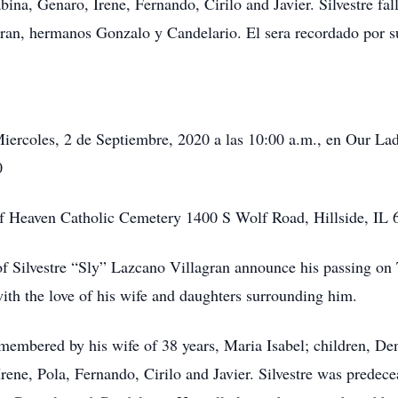
na, Genaro, Irene, Fernando, Cirilo and Javier. Silvestre fal
an, hermanos Gonzalo y Candelario. El sera recordado por s
Miercoles, 2 de Septiembre, 2020 a las 10:00 a.m., en Our L
0
of Heaven Catholic Cemetery 1400 S Wolf Road, Hillside, IL 
y of Silvestre “Sly” Lazcano Villagran announce his passing on
ith the love of his wife and daughters surrounding him.
remembered by his wife of 38 years, Maria Isabel; children, De
Irene, Pola, Fernando, Cirilo and Javier. Silvestre was prede