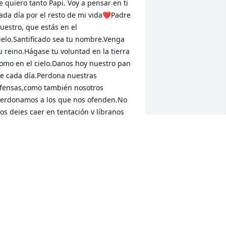
e quiero tanto Papi. Voy a pensar en ti 
ada día por el resto de mi vida❤️Padre 
uestro, que estás en el 
ielo.Santificado sea tu nombre.Venga 
u reino.Hágase tu voluntad en la tierra 
omo en el cielo.Danos hoy nuestro pan 
e cada día.Perdona nuestras 
fensas,como también nosotros 
erdonamos a los que nos ofenden.No 
os dejes caer en tentación y líbranos 
el mal.Amén.
NABEL LAZCANO
ug 29, 2020
ilvestre will remain in our hearts 
oreverBarraza blanco