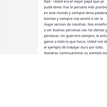
Dad - Usted era el mejor papá que yo 
pude tener. Fue la persona más positiva
en este mundo y siempre tenia palabra
bonitas y siempre nos animó a ser la 
major version de nosotras. Nos enseño 
a ser buenas personas con los demas y 
perdonar. Un guerrero siempre, le echo
ganas a todo lo que hacia. Usted nos di
el ejemplo de trabajar duro por todo. 
Nosotras continuaremos su ejemplo por
vida. Esto no es un adios si no, nos 
vemos más tarde, Dios esta con usted y
con nosotos. Lo quiero mucho y por 
siempre. Denise❤️
DENISE LAZCANO
Aug 31, 2020