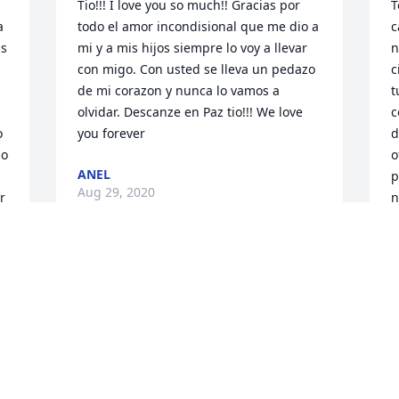
Tio!!! I love you so much!! Gracias por 
T
 
todo el amor incondisional que me dio a 
c
s 
mi y a mis hijos siempre lo voy a llevar 
n
con migo. Con usted se lleva un pedazo 
c
de mi corazon y nunca lo vamos a 
t
olvidar. Descanze en Paz tio!!! We love 
c
 
you forever
d
o 
o
ANEL
p
Aug 29, 2020
 
n
d
 
A
A
De Cesar Barraza y famCesar Barraza
CESAR BARRAZA
Aug 27, 2020
S
f