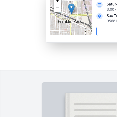
+
Satur
−
3:00 
Sax-T
9568 